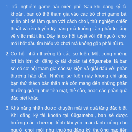
Trải nghiệm game bài miễn phí: Sau khi đăng ký tài
khoản, bạn có thể tham gia vào các trò chơi game bài
miễn phí để làm quen với cách chơi, thử nghiệm chiến
thuật và rèn luyện kỹ năng mà không cần phải lo lắng
về việc mất tiền. Đây là cơ hội tuyệt vời để người chơi
mới bắt đầu tìm hiểu và chơi mà không gặp phải rủi ro.
Cơ hội nhận thưởng từ các sự kiện: Một trong những
lợi ích lớn khi đăng ký tài khoản tại 68gamebai là bạn
sẽ có cơ hội tham gia các sự kiện và giải đấu với phần
thưởng hấp dẫn. Những sự kiện này không chỉ giúp
bạn thử thách bản thân mà còn mang đến những phần
thưởng giá trị như tiền mặt, thẻ cào, hoặc các phần quà
đặc biệt khác.
Khả năng nhận được khuyến mãi và quà tặng đặc biệt:
Khi đăng ký tài khoản tại 68gamebai, bạn sẽ được
hưởng các chương trình khuyến mãi dành riêng cho
người chơi mới như thưởng đăng ký, thưởng nạp tiền