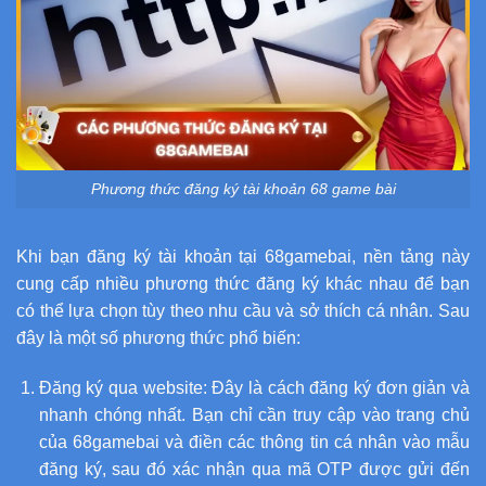
Phương thức đăng ký tài khoản 68 game bài
Khi bạn đăng ký tài khoản tại 68gamebai, nền tảng này
cung cấp nhiều phương thức đăng ký khác nhau để bạn
có thể lựa chọn tùy theo nhu cầu và sở thích cá nhân. Sau
đây là một số phương thức phổ biến:
Đăng ký qua website: Đây là cách đăng ký đơn giản và
nhanh chóng nhất. Bạn chỉ cần truy cập vào trang chủ
của 68gamebai và điền các thông tin cá nhân vào mẫu
đăng ký, sau đó xác nhận qua mã OTP được gửi đến