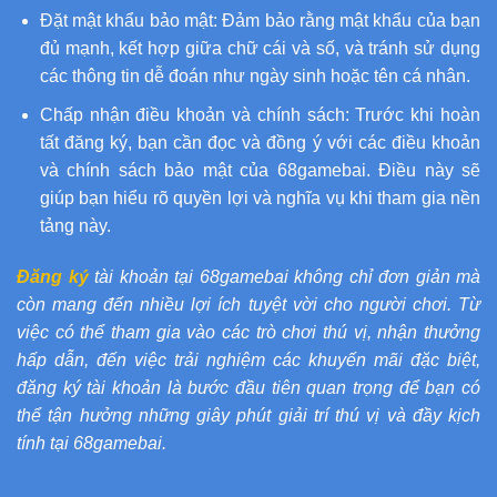
Đặt mật khẩu bảo mật: Đảm bảo rằng mật khẩu của bạn
đủ mạnh, kết hợp giữa chữ cái và số, và tránh sử dụng
các thông tin dễ đoán như ngày sinh hoặc tên cá nhân.
Chấp nhận điều khoản và chính sách: Trước khi hoàn
tất đăng ký, bạn cần đọc và đồng ý với các điều khoản
và chính sách bảo mật của 68gamebai. Điều này sẽ
giúp bạn hiểu rõ quyền lợi và nghĩa vụ khi tham gia nền
tảng này.
Đăng ký
tài khoản tại 68gamebai không chỉ đơn giản mà
còn mang đến nhiều lợi ích tuyệt vời cho người chơi. Từ
việc có thể tham gia vào các trò chơi thú vị, nhận thưởng
hấp dẫn, đến việc trải nghiệm các khuyến mãi đặc biệt,
đăng ký tài khoản là bước đầu tiên quan trọng để bạn có
thể tận hưởng những giây phút giải trí thú vị và đầy kịch
tính tại 68gamebai.