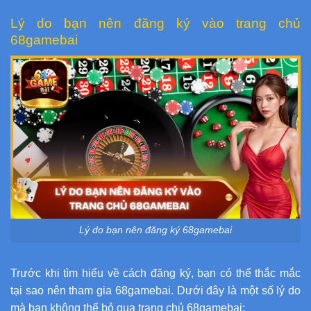
Lý do bạn nên đăng ký vào trang chủ
68gamebai
Lý do bạn nên đăng ký 68gamebai
Trước khi tìm hiểu về cách đăng ký, bạn có thể thắc mắc
tại sao nên tham gia 68gamebai. Dưới đây là một số lý do
mà bạn không thể bỏ qua trang chủ 68gamebai: